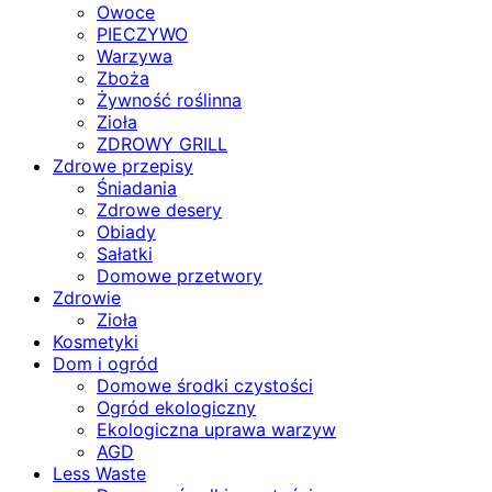
Owoce
PIECZYWO
Warzywa
Zboża
Żywność roślinna
Zioła
ZDROWY GRILL
Zdrowe przepisy
Śniadania
Zdrowe desery
Obiady
Sałatki
Domowe przetwory
Zdrowie
Zioła
Kosmetyki
Dom i ogród
Domowe środki czystości
Ogród ekologiczny
Ekologiczna uprawa warzyw
AGD
Less Waste