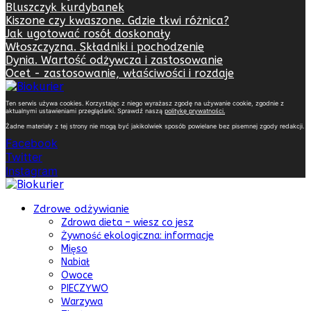
Bluszczyk kurdybanek
Kiszone czy kwaszone. Gdzie tkwi różnica?
Jak ugotować rosół doskonały
Włoszczyzna. Składniki i pochodzenie
Dynia. Wartość odżywcza i zastosowanie
Ocet - zastosowanie, właściwości i rozdaje
Ten serwis używa cookies. Korzystając z niego wyrażasz zgodę na używanie cookie, zgodnie z
aktualnymi ustawieniami przeglądarki. Sprawdź naszą
politykę prywatności
.
Żadne materiały z tej strony nie mogą być jakikolwiek sposób powielane bez pisemnej zgody redakcji.
Facebook
Twitter
Instagram
Zdrowe odżywianie
Zdrowa dieta – wiesz co jesz
Żywność ekologiczna: informacje
Mięso
Nabiał
Owoce
PIECZYWO
Warzywa