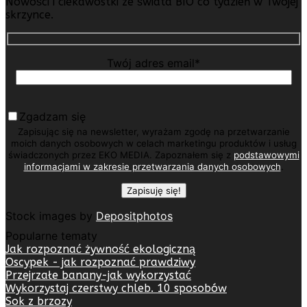
Nowości i ciekawostki ze świata BIO co tydzień w Twojej
skrzynce.
Twój adres email*
Zgadzam się
Zapisując się na newsletter, wyrażam zgodę na przetwarzanie
moich danych osobowych w celach marketingu produktów i usług
świadczonych przez EKO MEDIA. Zapoznałem się z
podstawowymi
informacjami w zakresie przetwarzania danych osobowych
.
Stock images by
Depositphotos
Popularne tematy
Jak rozpoznać żywność ekologiczną
Oscypek - jak rozpoznać prawdziwy
Przejrzałe banany-jak wykorzystać
Wykorzystaj czerstwy chleb. 10 sposobów
Sok z brzozy