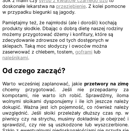
Sok z malin czy
syrop z kwiatów czarnego bzu
to
doskonałe lekarstwa na
przeziębienie
. Z kolei pomocne
w przypadku biegunki są jagody.
Pamiętajmy też, że najmłodsi (ale i dorośli) kochają
produkty słodkie. Dbając o dobrą dietę naszej rodziny
możemy przygotować dżemy i konfitury, które są
zdecydowanie zdrowsze od tych dostępnych w
sklepach. Taką moc słodyczy i owoców można
zaserwować z chlebem, tostem,
goframi
lub
naleśnikami
.
Od czego zacząć?
Warto wcześniej zaplanować, jakie
przetwory na zimę
chcemy przygotować. Jeśli nie przepadamy za
kompotami, nie warto ich robić. Sprawdźmy, iloma
wolnymi słoikami dysponujemy i ile ich jeszcze należy
dokupić. Ważna jest ich pojemność, co również należy
uwzględnić. Jeśli słoiki przeleżały dłuższy czas np. w
piwnicy czy na strychu, musimy dokładnie je obejrzeć i
sprawdzić, czy nie są uszkodzone lub wyszczerbione.
Szkło z ewentualnymi niedoskonałościami nie przyda się