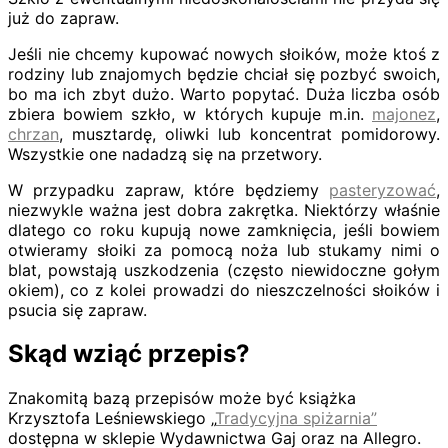
już do zapraw.
Jeśli nie chcemy kupować nowych słoików, może ktoś z
rodziny lub znajomych będzie chciał się pozbyć swoich,
bo ma ich zbyt dużo. Warto popytać. Duża liczba osób
zbiera bowiem szkło, w których kupuje m.in.
majonez
,
chrzan
, musztardę, oliwki lub koncentrat pomidorowy.
Wszystkie one nadadzą się na przetwory.
W przypadku zapraw, które będziemy
pasteryzować
,
niezwykle ważna jest dobra zakrętka. Niektórzy właśnie
dlatego co roku kupują nowe zamknięcia, jeśli bowiem
otwieramy słoiki za pomocą noża lub stukamy nimi o
blat, powstają uszkodzenia (często niewidoczne gołym
okiem), co z kolei prowadzi do nieszczelności słoików i
psucia się zapraw.
Skąd wziąć przepis?
Znakomitą bazą przepisów może być książka
Krzysztofa Leśniewskiego „
Tradycyjna spiżarnia”
dostępna w sklepie Wydawnictwa Gaj oraz na Allegro.