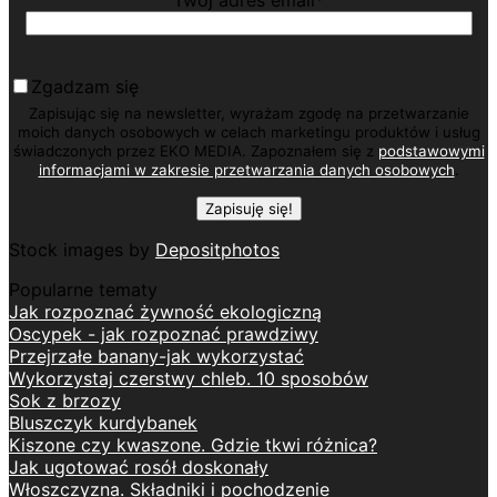
Zgadzam się
Zapisując się na newsletter, wyrażam zgodę na przetwarzanie
moich danych osobowych w celach marketingu produktów i usług
świadczonych przez EKO MEDIA. Zapoznałem się z
podstawowymi
informacjami w zakresie przetwarzania danych osobowych
.
Stock images by
Depositphotos
Popularne tematy
Jak rozpoznać żywność ekologiczną
Oscypek - jak rozpoznać prawdziwy
Przejrzałe banany-jak wykorzystać
Wykorzystaj czerstwy chleb. 10 sposobów
Sok z brzozy
Bluszczyk kurdybanek
Kiszone czy kwaszone. Gdzie tkwi różnica?
Jak ugotować rosół doskonały
Włoszczyzna. Składniki i pochodzenie