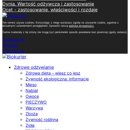
Dynia. Wartość odżywcza i zastosowanie
Ocet - zastosowanie, właściwości i rozdaje
Ten serwis używa cookies. Korzystając z niego wyrażasz zgodę na używanie cookie, zgodnie z
aktualnymi ustawieniami przeglądarki. Sprawdź naszą
politykę prywatności
.
Żadne materiały z tej strony nie mogą być jakikolwiek sposób powielane bez pisemnej zgody redakcji.
Facebook
Twitter
Instagram
Zdrowe odżywianie
Zdrowa dieta – wiesz co jesz
Żywność ekologiczna: informacje
Mięso
Nabiał
Owoce
PIECZYWO
Warzywa
Zboża
Żywność roślinna
Zioła