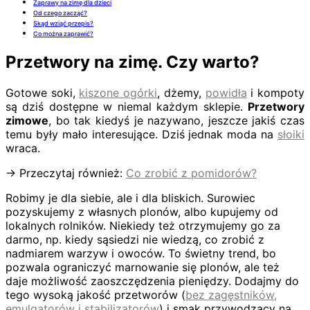
Zaprawy na zimę dla dzieci
Od czego zacząć?
Skąd wziąć przepis?
Co można zaprawić?
Przetwory na zimę. Czy warto?
Gotowe soki,
kiszone ogórki
, dżemy,
powidła
i kompoty
są dziś dostępne w niemal każdym sklepie.
Przetwory
zimowe
, bo tak kiedyś je nazywano, jeszcze jakiś czas
temu były mało interesujące. Dziś jednak moda na
słoiki
wraca.
→ Przeczytaj również:
Co zrobić z pomidorów?
Robimy je dla siebie, ale i dla bliskich. Surowiec
pozyskujemy z własnych plonów, albo kupujemy od
lokalnych rolników. Niekiedy też otrzymujemy go za
darmo, np. kiedy sąsiedzi nie wiedzą, co zrobić z
nadmiarem warzyw i owoców. To świetny trend, bo
pozwala ograniczyć marnowanie się plonów, ale też
daje możliwość zaoszczędzenia pieniędzy. Dodajmy do
tego wysoką jakość przetworów (
bez zagęstników,
emulgatorów i stabilizatorów
) i smak przywodzący na