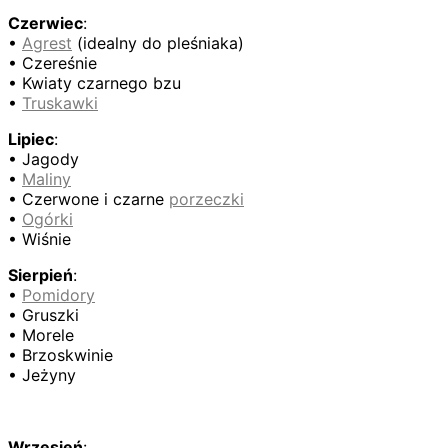
Czerwiec
:
•
Agrest
(idealny do pleśniaka)
• Czereśnie
• Kwiaty czarnego bzu
•
Truskawki
Lipiec
:
• Jagody
•
Maliny
• Czerwone i czarne
porzeczki
•
Ogórki
• Wiśnie
Sierpień
:
•
Pomidory
• Gruszki
• Morele
• Brzoskwinie
• Jeżyny
Wrzesień
: