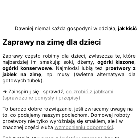
Dawniej niemal każda gospodyni wiedziała,
jak kisi
Zaprawy na zimę dla dzieci
Zaprawy często robimy dla dzieci, zwłaszcza te, które
najbardziej im smakują: soki, dżemy,
ogórki kiszone
,
ogórki konserwowe
. Najmłodsi lubią też
przetwory z
jabłek na zimę
, np. musy (świetna alternatywa dla
gotowych tubek).
→
Zainspiruj się i sprawdź,
co zrobić z jabłkami
(sprawdzone pomysły i przepisy)
To bardzo dobre rozwiązanie, jeśli zwracamy uwagę na
to, co podajemy naszym pociechom
.
Domowej roboty
przetwory nie tylko wyróżniają się smakiem, ale i w
znacznej części służą
wzmocnieniu odporności
.