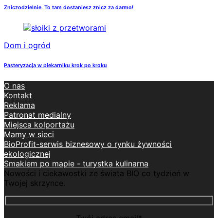
Zniczodzielnie. To tam dostaniesz znicz za darmo!
Dom i ogród
Pasteryzacja w piekarniku krok po kroku
O nas
Kontakt
Reklama
Patronat medialny
Miejsca kolportażu
Mamy w sieci
BioProfit-serwis biznesowy o rynku żywności
ekologicznej
Smakiem po mapie - turystka kulinarna
Nowości i ciekawostki ze świata BIO co tydzień w
Twojej skrzynce.
Twój adres email*