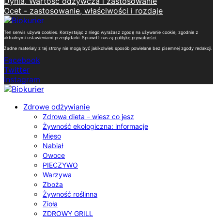
Dynia. Wartość odżywcza i zastosowanie
Ocet - zastosowanie, właściwości i rozdaje
Ten serwis używa cookies. Korzystając z niego wyrażasz zgodę na używanie cookie, zgodnie z
aktualnymi ustawieniami przeglądarki. Sprawdź naszą
politykę prywatności
.
Żadne materiały z tej strony nie mogą być jakikolwiek sposób powielane bez pisemnej zgody redakcji.
Facebook
Twitter
Instagram
Zdrowe odżywianie
Zdrowa dieta – wiesz co jesz
Żywność ekologiczna: informacje
Mięso
Nabiał
Owoce
PIECZYWO
Warzywa
Zboża
Żywność roślinna
Zioła
ZDROWY GRILL