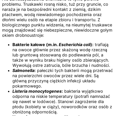
problemu. Truskawki rosną nisko, tuż przy gruncie, co
naraża je na bezpośredni kontakt z ziemią, dzikim
ptactwem, wodą niewiadomego pochodzenia oraz
dłońmi wielu osób na etapie zbioru i transportu. Z
biologicznego punktu widzenia, na nieumytej truskawce
mogą znajdować się niebezpieczne, niewidoczne gołym
okiem drobnoustroje:
Bakterie kałowe (m.in.
Escherichia coli
):
trafiają
na owoce głównie przez skażoną wodę rzeczną
lub gruntową stosowaną do podlewania pól, a
także w wyniku braku higieny osób zbierających.
Wywołują ostre zatrucia, bóle brzucha i nudności.
Salmonella
:
pałeczki tych bakterii mogą przetrwać
na powierzchni owoców przez wiele dni. Są
główną przyczyną ciężkich infekcji układu
pokarmowego.
Listeria monocytogenes
:
bakteria wyjątkowo
odporna na niskie temperatury (potrafi namnażać
się nawet w lodówce). Stanowi zagrożenie dla
płodu (kobiety w ciąży), noworodków oraz osób z
obniżoną odpornością.