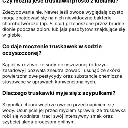
Czy można jeść truskawki prosto z łubianki?
Zdecydowanie nie. Nawet jeśli owoce wyglądają czysto,
mogą znajdować się na nich niewidoczne bakterie
chorobotwórcze (np.
E. coli
) przenoszone przez brudne
dłonie podczas zbioru lub jaja pasożytów znajdujące się
w glebie.
Co daje moczenie truskawek w sodzie
oczyszczonej?
Kąpiel w roztworze sody oczyszczonej (odczyn
zasadowy) pozwala zneutralizować i usunąć ze skórki
powierzchniowe pestycydy oraz substancje chemiczne
stosowane w uprawach konwencjonalnych.
Dlaczego truskawki myje się z szypułkami?
Szypułka chroni wnętrze owocu przed napiciem się
wody. Usunięcie jej przed myciem sprawia, że truskawka
robi się wodnista, traci swój intensywny smak oraz
szybciej ulega procesom gnilnym.