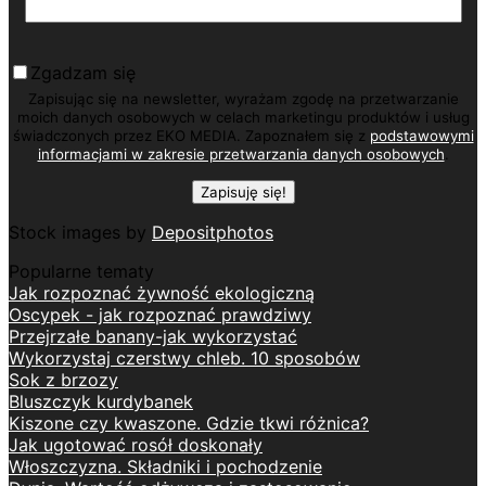
Zgadzam się
Zapisując się na newsletter, wyrażam zgodę na przetwarzanie
moich danych osobowych w celach marketingu produktów i usług
świadczonych przez EKO MEDIA. Zapoznałem się z
podstawowymi
informacjami w zakresie przetwarzania danych osobowych
.
Stock images by
Depositphotos
Popularne tematy
Jak rozpoznać żywność ekologiczną
Oscypek - jak rozpoznać prawdziwy
Przejrzałe banany-jak wykorzystać
Wykorzystaj czerstwy chleb. 10 sposobów
Sok z brzozy
Bluszczyk kurdybanek
Kiszone czy kwaszone. Gdzie tkwi różnica?
Jak ugotować rosół doskonały
Włoszczyzna. Składniki i pochodzenie