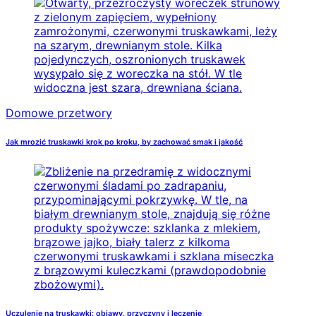
Domowe przetwory
Jak mrozić truskawki krok po kroku, by zachować smak i jakość
Uczulenie na truskawki: objawy, przyczyny i leczenie