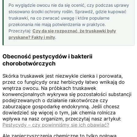
Po wyglądzie owocu nie da się ocenić, czy podczas uprawy
stosowano środki ochrony roślin. Sprawdź, gdzie kupować
truskawki, na co zwracać uwagę i które popularne
przekonania nie mają potwierdzenia w praktyce.
Przeczytaj:
Czy da się rozpoznać, że truskawki były
pryskane? Fakty i mity
.
Obecność pestycydów i bakterii
chorobotwórczych
Skórka truskawek jest niezwykle cienka i porowata,
przez co fungicydy oraz herbicydy łatwo wnikają do
wnętrza owocu. Na próbkach truskawek
konwencjonalnych wykrywa się pozostałości substancji
podejrzewanych o działanie rakotwórcze czy
zaburzające gospodarkę endokrynną. Jeśli chcesz
dowiedzieć się więcej o tym, jak chemia rolnicza
wpływa na nasz organizm, przeczytaj nasz artykuł:
Pestycydy – czy powinniśmy się ich obawiać?
Ale zanieczyszczenia chemiczne to tylko połowa