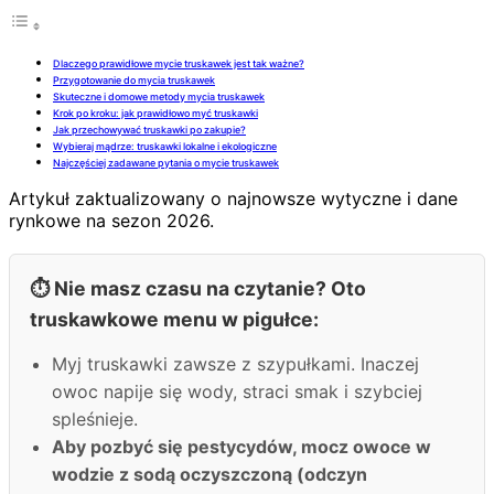
Dlaczego prawidłowe mycie truskawek jest tak ważne?
Przygotowanie do mycia truskawek
Skuteczne i domowe metody mycia truskawek
Krok po kroku: jak prawidłowo myć truskawki
Jak przechowywać truskawki po zakupie?
Wybieraj mądrze: truskawki lokalne i ekologiczne
Najczęściej zadawane pytania o mycie truskawek
Artykuł zaktualizowany o najnowsze wytyczne i dane
rynkowe na sezon 2026.
⏱️ Nie masz czasu na czytanie? Oto
truskawkowe menu w pigułce:
Myj truskawki zawsze z szypułkami. Inaczej
owoc napije się wody, straci smak i szybciej
spleśnieje.
Aby pozbyć się pestycydów, mocz owoce w
wodzie z sodą oczyszczoną (odczyn