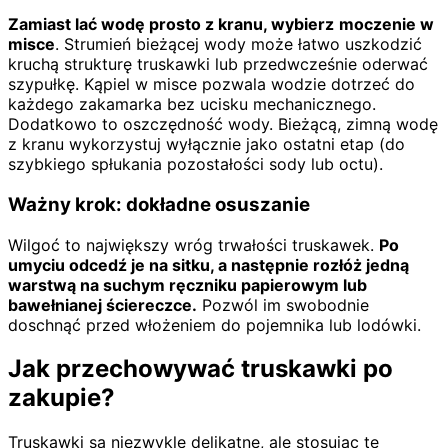
Zamiast lać wodę prosto z kranu, wybierz
moczenie w
misce
. Strumień bieżącej wody może łatwo uszkodzić
kruchą strukturę truskawki lub przedwcześnie oderwać
szypułkę. Kąpiel w misce pozwala wodzie dotrzeć do
każdego zakamarka bez ucisku mechanicznego.
Dodatkowo to oszczędność wody. Bieżącą, zimną wodę
z kranu wykorzystuj wyłącznie jako ostatni etap (do
szybkiego spłukania pozostałości sody lub octu).
Ważny krok: dokładne osuszanie
Wilgoć to największy wróg trwałości truskawek.
Po
umyciu odcedź je na sitku, a następnie rozłóż jedną
warstwą na suchym ręczniku papierowym lub
bawełnianej ściereczce.
Pozwól im swobodnie
doschnąć przed włożeniem do pojemnika lub lodówki.
Jak przechowywać truskawki po
zakupie?
Truskawki są niezwykle delikatne, ale stosując te