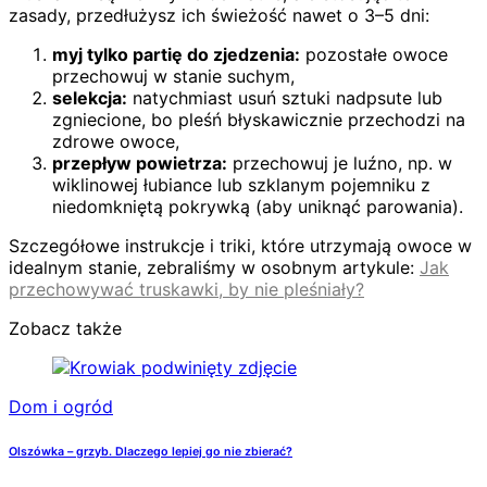
zasady, przedłużysz ich świeżość nawet o 3–5 dni:
myj tylko partię do zjedzenia:
pozostałe owoce
przechowuj w stanie suchym,
selekcja:
natychmiast usuń sztuki nadpsute lub
zgniecione, bo pleśń błyskawicznie przechodzi na
zdrowe owoce,
przepływ powietrza:
przechowuj je luźno, np. w
wiklinowej łubiance lub szklanym pojemniku z
niedomkniętą pokrywką (aby uniknąć parowania).
Szczegółowe instrukcje i triki, które utrzymają owoce w
idealnym stanie, zebraliśmy w osobnym artykule:
Jak
przechowywać truskawki, by nie pleśniały?
Zobacz także
Dom i ogród
Olszówka – grzyb. Dlaczego lepiej go nie zbierać?