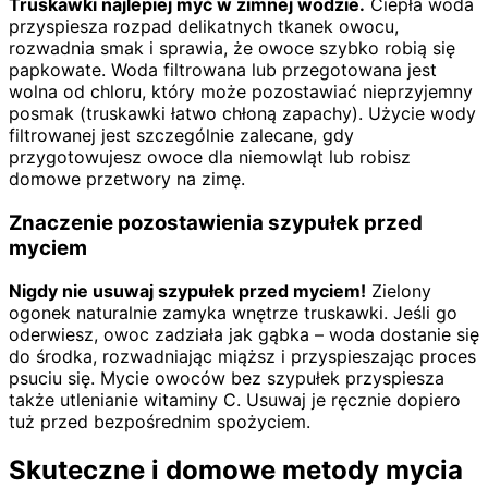
Truskawki najlepiej myć w zimnej wodzie.
Ciepła woda
przyspiesza rozpad delikatnych tkanek owocu,
rozwadnia smak i sprawia, że owoce szybko robią się
papkowate. Woda filtrowana lub przegotowana jest
wolna od chloru, który może pozostawiać nieprzyjemny
posmak (truskawki łatwo chłoną zapachy). Użycie wody
filtrowanej jest szczególnie zalecane, gdy
przygotowujesz owoce dla niemowląt lub robisz
domowe przetwory na zimę.
Znaczenie pozostawienia szypułek przed
myciem
Nigdy nie usuwaj szypułek przed myciem!
Zielony
ogonek naturalnie zamyka wnętrze truskawki. Jeśli go
oderwiesz, owoc zadziała jak gąbka – woda dostanie się
do środka, rozwadniając miąższ i przyspieszając proces
psuciu się. Mycie owoców bez szypułek przyspiesza
także utlenianie witaminy C. Usuwaj je ręcznie dopiero
tuż przed bezpośrednim spożyciem.
Skuteczne i domowe metody mycia