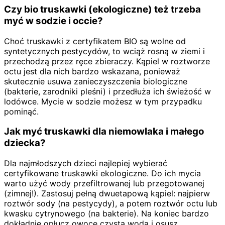
Czy bio truskawki (ekologiczne) też trzeba
myć w sodzie i occie?
Choć truskawki z certyfikatem BIO są wolne od
syntetycznych pestycydów, to wciąż rosną w ziemi i
przechodzą przez ręce zbieraczy. Kąpiel w roztworze
octu jest dla nich bardzo wskazana, ponieważ
skutecznie usuwa zanieczyszczenia biologiczne
(bakterie, zarodniki pleśni) i przedłuża ich świeżość w
lodówce. Mycie w sodzie możesz w tym przypadku
pominąć.
Jak myć truskawki dla niemowlaka i małego
dziecka?
Dla najmłodszych dzieci najlepiej wybierać
certyfikowane truskawki ekologiczne. Do ich mycia
warto użyć wody przefiltrowanej lub przegotowanej
(zimnej!). Zastosuj pełną dwuetapową kąpiel: najpierw
roztwór sody (na pestycydy), a potem roztwór octu lub
kwasku cytrynowego (na bakterie). Na koniec bardzo
dokładnie opłucz owoce czystą wodą i osusz.