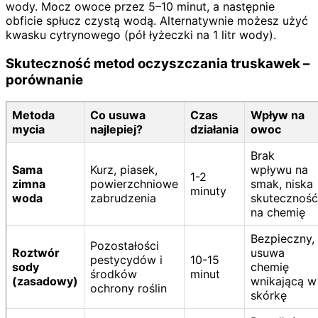
wody. Mocz owoce przez 5–10 minut, a następnie
obficie spłucz czystą wodą. Alternatywnie możesz użyć
kwasku cytrynowego (pół łyżeczki na 1 litr wody).
Skuteczność metod oczyszczania truskawek –
porównanie
Metoda
Co usuwa
Czas
Wpływ na
mycia
najlepiej?
działania
owoc
Brak
Sama
Kurz, piasek,
wpływu na
1-2
zimna
powierzchniowe
smak, niska
minuty
woda
zabrudzenia
skuteczność
na chemię
Bezpieczny,
Pozostałości
Roztwór
usuwa
pestycydów i
10-15
sody
chemię
środków
minut
(zasadowy)
wnikającą w
ochrony roślin
skórkę