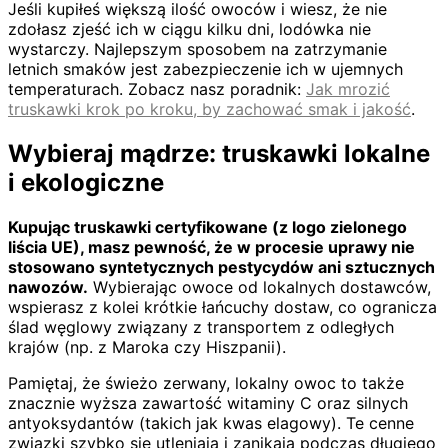
Jeśli kupiłeś większą ilość owoców i wiesz, że nie
zdołasz zjeść ich w ciągu kilku dni, lodówka nie
wystarczy. Najlepszym sposobem na zatrzymanie
letnich smaków jest zabezpieczenie ich w ujemnych
temperaturach. Zobacz nasz poradnik:
Jak mrozić
truskawki krok po kroku, by zachować smak i jakość
.
Wybieraj mądrze: truskawki lokalne
i ekologiczne
Kupując truskawki certyfikowane (z logo zielonego
liścia UE), masz pewność, że w procesie uprawy nie
stosowano syntetycznych pestycydów ani sztucznych
nawozów.
Wybierając owoce od lokalnych dostawców,
wspierasz z kolei krótkie łańcuchy dostaw, co ogranicza
ślad węglowy związany z transportem z odległych
krajów (np. z Maroka czy Hiszpanii).
Pamiętaj, że świeżo zerwany, lokalny owoc to także
znacznie wyższa zawartość witaminy C oraz silnych
antyoksydantów (takich jak kwas elagowy). Te cenne
związki szybko się utleniają i zanikają podczas długiego