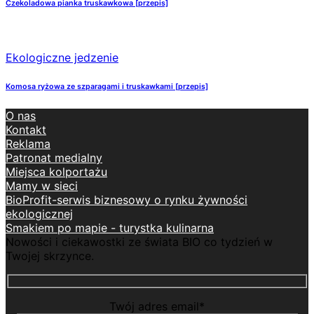
Czekoladowa pianka truskawkowa [przepis]
Ekologiczne jedzenie
Komosa ryżowa ze szparagami i truskawkami [przepis]
O nas
Kontakt
Reklama
Patronat medialny
Miejsca kolportażu
Mamy w sieci
BioProfit-serwis biznesowy o rynku żywności
ekologicznej
Smakiem po mapie - turystka kulinarna
Nowości i ciekawostki ze świata BIO co tydzień w
Twojej skrzynce.
Twój adres email*