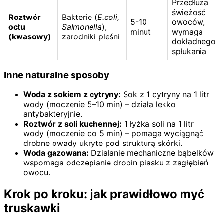
Przedłuża
świeżość
Roztwór
Bakterie (
E.coli,
5-10
owoców,
octu
Salmonella
),
minut
wymaga
(kwasowy)
zarodniki pleśni
dokładnego
spłukania
Inne naturalne sposoby
Woda z sokiem z cytryny:
Sok z 1 cytryny na 1 litr
wody (moczenie 5–10 min) – działa lekko
antybakteryjnie.
Roztwór z soli kuchennej:
1 łyżka soli na 1 litr
wody (moczenie do 5 min) – pomaga wyciągnąć
drobne owady ukryte pod strukturą skórki.
Woda gazowana:
Działanie mechaniczne bąbelków
wspomaga odczepianie drobin piasku z zagłębień
owocu.
Krok po kroku: jak prawidłowo myć
truskawki