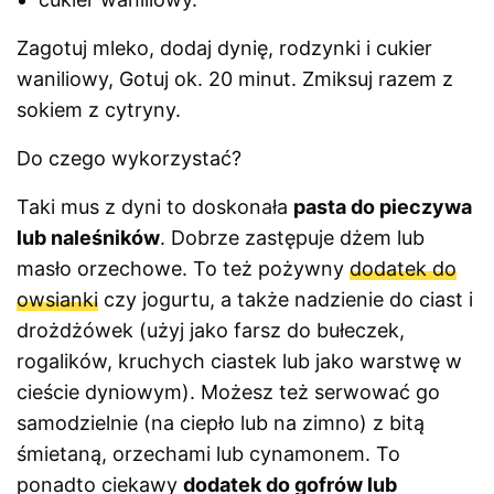
Zagotuj mleko, dodaj dynię, rodzynki i cukier
waniliowy, Gotuj ok. 20 minut. Zmiksuj razem z
sokiem z cytryny.
Do czego wykorzystać?
Taki mus z dyni to doskonała
pasta do pieczywa
lub naleśników
. Dobrze zastępuje dżem lub
masło orzechowe. To też pożywny
dodatek do
owsianki
czy jogurtu, a także nadzienie do ciast i
drożdżówek (użyj jako farsz do bułeczek,
rogalików, kruchych ciastek lub jako warstwę w
cieście dyniowym). Możesz też serwować go
samodzielnie (na ciepło lub na zimno) z bitą
śmietaną, orzechami lub cynamonem. To
ponadto ciekawy
dodatek do gofrów lub