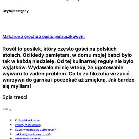
Czytaj następny
Makaron z grochu z pesto pietruszkowym
Rosół to posiłek, który często gości na polskich
stołach. Od kiedy pamiętam, w domu mojej babci było
tak w każdą niedzielę. Od tej kulinarnej reguły nie było
wyjątków. Wydawało mi się wtedy, że ugotowanie
wywaru to żaden problem. Co to za filozofia wrzucić
warzywa do garnka i poczekać aż zmiękną. Jak bardzo
się myliłam!
Spis treści
Król polskiej kuchni
Polowy rosół wołowy
Czym wyróżnia się dobry rosół?
Jak kiedyś gotowano rosół?
Przyprawy do rosołu