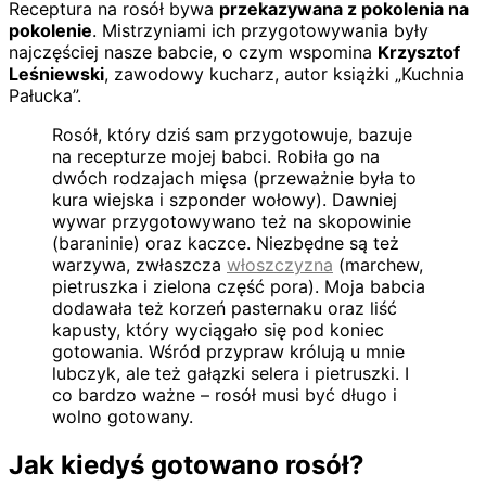
Receptura na rosół bywa
przekazywana z pokolenia na
pokolenie
. Mistrzyniami ich przygotowywania były
najczęściej nasze babcie, o czym wspomina
Krzysztof
Leśniewski
, zawodowy kucharz, autor książki „Kuchnia
Pałucka”.
Rosół, który dziś sam przygotowuje, bazuje
na recepturze mojej babci. Robiła go na
dwóch rodzajach mięsa (przeważnie była to
kura wiejska i szponder wołowy). Dawniej
wywar przygotowywano też na skopowinie
(baraninie) oraz kaczce. Niezbędne są też
warzywa, zwłaszcza
włoszczyzna
(marchew,
pietruszka i zielona część pora). Moja babcia
dodawała też korzeń pasternaku oraz liść
kapusty, który wyciągało się pod koniec
gotowania. Wśród przypraw królują u mnie
lubczyk, ale też gałązki selera i pietruszki. I
co bardzo ważne – rosół musi być długo i
wolno gotowany.
Jak kiedyś gotowano rosół?