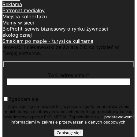
Reklama
Patronat medialny
Miejsca kolportażu
Mamy w sieci
BioProfit-serwis biznesowy o rynku żywności
ekologicznej
Smakiem po mapie - turystka kulinarna
Nowości i ciekawostki ze świata BIO co tydzień w
Twojej skrzynce.
Twój adres email*
Zgadzam się
Zapisując się na newsletter, wyrażam zgodę na przetwarzanie
moich danych osobowych w celach marketingu produktów i usług
świadczonych przez EKO MEDIA. Zapoznałem się z
podstawowymi
informacjami w zakresie przetwarzania danych osobowych
.