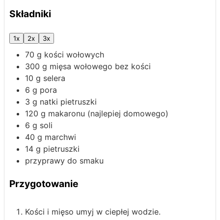
Składniki
1x
2x
3x
70
g
kości wołowych
300
g
mięsa wołowego bez kości
10
g
selera
6
g
pora
3
g
natki pietruszki
120
g
makaronu
(najlepiej domowego)
6
g
soli
40
g
marchwi
14
g
pietruszki
przyprawy do smaku
Przygotowanie
Kości i mięso umyj w ciepłej wodzie.