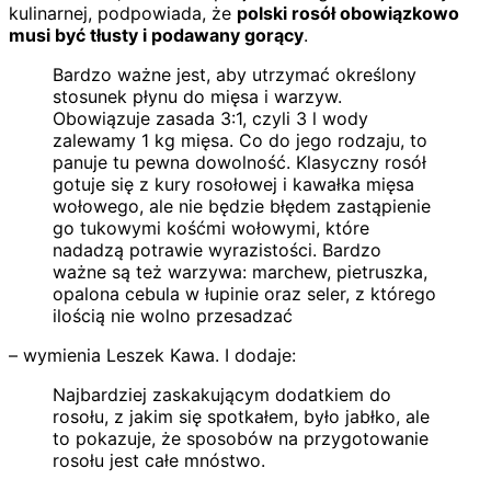
kulinarnej, podpowiada, że
polski rosół obowiązkowo
musi być tłusty i podawany gorący
.
Bardzo ważne jest, aby utrzymać określony
stosunek płynu do mięsa i warzyw.
Obowiązuje zasada 3:1, czyli 3 l wody
zalewamy 1 kg mięsa. Co do jego rodzaju, to
panuje tu pewna dowolność. Klasyczny rosół
gotuje się z kury rosołowej i kawałka mięsa
wołowego, ale nie będzie błędem zastąpienie
go tukowymi kośćmi wołowymi, które
nadadzą potrawie wyrazistości. Bardzo
ważne są też warzywa: marchew, pietruszka,
opalona cebula w łupinie oraz seler, z którego
ilością nie wolno przesadzać
– wymienia Leszek Kawa. I dodaje:
Najbardziej zaskakującym dodatkiem do
rosołu, z jakim się spotkałem, było jabłko, ale
to pokazuje, że sposobów na przygotowanie
rosołu jest całe mnóstwo.