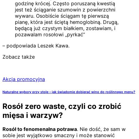
godzinę krócej. Często poruszaną kwestią
jest też ściąganie szumowin z powierzchni
wywaru. Osobiście ściągam tę pierwszą
pianę, która jest ściętą hemoglobiną. Drugą,
będącą już czystym białkiem, zostawiam, i
pozawalam rosołowi „pyrkać”
– podpowiada Leszek Kawa.
Zobacz także
Akcja promocyjna
Naturalne wybory przy stole – jak świadomie dobierać wino do roślinnego menu?
Rosół zero waste, czyli co zrobić
mięsa i warzyw?
Rosół to fenomenalna potrawa
. Nie dość, że sam w
sobie jest wyjątkowo smaczny i może stanowić