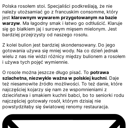
Polska rosołem stoi. Specjaliści podkreślają, że nie
należy utożsamiać go z francuskim consomme, który
jest
klarownym wywarem przygotowanym na bazie
warzyw
. Ma łagodny smak i łatwo go odtłuścić. Klaruje
się go białkiem jaj i surowym mięsem mielonym. Jest
bardziej przejrzysty od naszego rosołu.
Z kolei bulion jest bardziej skondensowany. Do jego
gotowania używa się mniej wody. Na co dzień jednak
wielu z nas nie widzi różnicy między bulionem a rosołem
i używa tych pojęć wymiennie.
O rosole można jeszcze długo pisać. To
potrawa
szlachetna, niezwykle ważna w polskiej kuchni
. Daje
też niesamowite źródło możliwości. To też danie, które
najczęściej kojarzy się nam ze wspomnieniami z
dzieciństwa i smakiem kuchni babci, bo to seniorki rodu
najczęściej gotowały rosół, którym dzisiaj nie
powstydziłaby się światowej renomy restauracja.