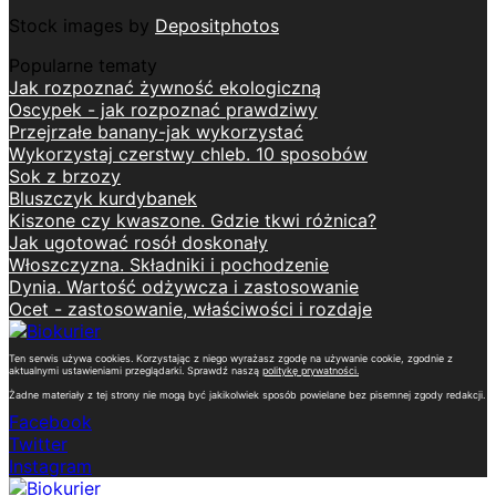
Stock images by
Depositphotos
Popularne tematy
Jak rozpoznać żywność ekologiczną
Oscypek - jak rozpoznać prawdziwy
Przejrzałe banany-jak wykorzystać
Wykorzystaj czerstwy chleb. 10 sposobów
Sok z brzozy
Bluszczyk kurdybanek
Kiszone czy kwaszone. Gdzie tkwi różnica?
Jak ugotować rosół doskonały
Włoszczyzna. Składniki i pochodzenie
Dynia. Wartość odżywcza i zastosowanie
Ocet - zastosowanie, właściwości i rozdaje
Ten serwis używa cookies. Korzystając z niego wyrażasz zgodę na używanie cookie, zgodnie z
aktualnymi ustawieniami przeglądarki. Sprawdź naszą
politykę prywatności
.
Żadne materiały z tej strony nie mogą być jakikolwiek sposób powielane bez pisemnej zgody redakcji.
Facebook
Twitter
Instagram