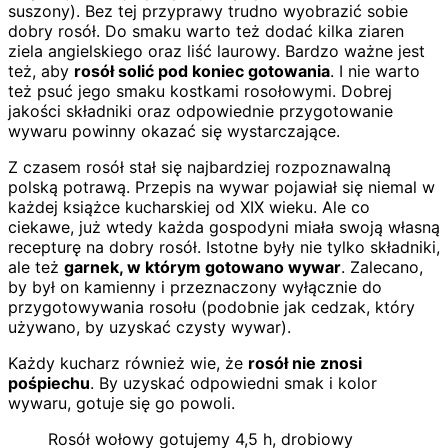
suszony). Bez tej przyprawy trudno wyobrazić sobie
dobry rosół. Do smaku warto też dodać kilka ziaren
ziela angielskiego oraz liść laurowy. Bardzo ważne jest
też, aby
rosół solić pod koniec gotowania
. I nie warto
też psuć jego smaku kostkami rosołowymi. Dobrej
jakości składniki oraz odpowiednie przygotowanie
wywaru powinny okazać się wystarczające.
Z czasem rosół stał się najbardziej rozpoznawalną
polską potrawą. Przepis na wywar pojawiał się niemal w
każdej książce kucharskiej od XIX wieku. Ale co
ciekawe, już wtedy każda gospodyni miała swoją własną
recepturę na dobry rosół. Istotne były nie tylko składniki,
ale też
garnek, w którym gotowano wywar
. Zalecano,
by był on kamienny i przeznaczony wyłącznie do
przygotowywania rosołu (podobnie jak cedzak, który
używano, by uzyskać czysty wywar).
Każdy kucharz również wie, że
rosół nie znosi
pośpiechu
. By uzyskać odpowiedni smak i kolor
wywaru, gotuje się go powoli.
Rosół wołowy gotujemy 4,5 h, drobiowy