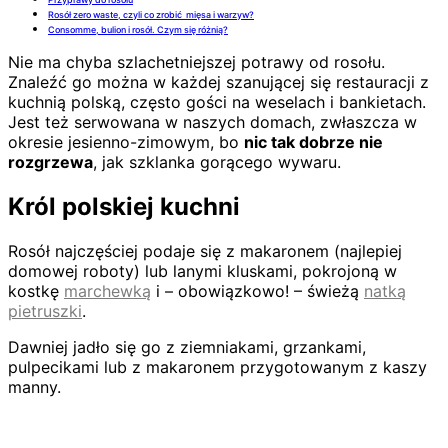
Rosół zero waste, czyli co zrobić mięsa i warzyw?
Consomme, bulion i rosół. Czym się różnią?
Nie ma chyba szlachetniejszej potrawy od rosołu.
Znaleźć go można w każdej szanującej się restauracji z
kuchnią polską, często gości na weselach i bankietach.
Jest też serwowana w naszych domach, zwłaszcza w
okresie jesienno-zimowym, bo
nic tak dobrze nie
rozgrzewa
, jak szklanka gorącego wywaru.
Król polskiej kuchni
Rosół najczęściej podaje się z makaronem (najlepiej
domowej roboty) lub lanymi kluskami, pokrojoną w
kostkę
marchewką
i – obowiązkowo! – świeżą
natką
pietruszki
.
Dawniej jadło się go z ziemniakami, grzankami,
pulpecikami lub z makaronem przygotowanym z kaszy
manny.