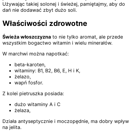
Używając takiej solonej i świeżej, pamiętajmy, aby do
dań nie dodawać zbyt dużo soli.
Właściwości zdrowotne
Świeża włoszczyzna
to nie tylko aromat, ale przede
wszystkim bogactwo witamin i wielu minerałów.
W marchwi można napotkać:
beta-karoten,
witaminy: B1, B2, B6, E, H i K,
żelazo,
wapń fosfor.
Z kolei pietruszka posiada:
dużo witaminy A i C
żelaza,
Działa antyseptycznie i moczopędnie, ma dobry wpływ
na jelita.