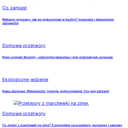
Co zamiast
Makaron gryczany: Jak go wykorzystać w kuchni? Inspiracje i właściwości
zdrowotne
Domowe przetwory
Kmin rzymski (Kumin) – starożytne lekarstwo i król orientalnych przypraw
Ekologiczne jedzenie
Kawa zbożowa. Właściwości, historia, wykorzystanie. Czy jest zdrowa?
Domowe przetwory
Co zrobić z marchewki na zimę? 5 pomysłów na przetwory, konserwy i zaprawy