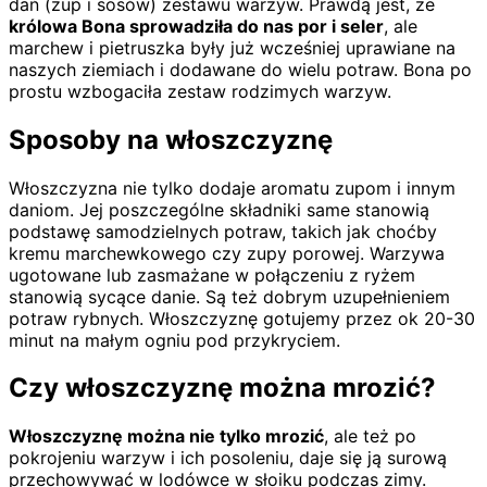
dań (zup i sosów) zestawu warzyw. Prawdą jest, że
królowa Bona sprowadziła do nas por i seler
, ale
marchew i pietruszka były już wcześniej uprawiane na
naszych ziemiach i dodawane do wielu potraw. Bona po
prostu wzbogaciła zestaw rodzimych warzyw.
Sposoby na włoszczyznę
Włoszczyzna nie tylko dodaje aromatu zupom i innym
daniom. Jej poszczególne składniki same stanowią
podstawę samodzielnych potraw, takich jak choćby
kremu marchewkowego czy zupy porowej. Warzywa
ugotowane lub zasmażane w połączeniu z ryżem
stanowią sycące danie. Są też dobrym uzupełnieniem
potraw rybnych. Włoszczyznę gotujemy przez ok 20-30
minut na małym ogniu pod przykryciem.
Czy włoszczyznę można mrozić?
Włoszczyznę można nie tylko mrozić
, ale też po
pokrojeniu warzyw i ich posoleniu, daje się ją surową
przechowywać w lodówce w słoiku podczas zimy.