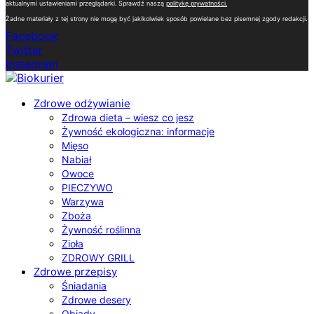
aktualnymi ustawieniami przeglądarki. Sprawdź naszą
politykę prywatności
.
Żadne materiały z tej strony nie mogą być jakikolwiek sposób powielane bez pisemnej zgody redakcji.
Facebook
Twitter
Instagram
Zdrowe odżywianie
Zdrowa dieta – wiesz co jesz
Żywność ekologiczna: informacje
Mięso
Nabiał
Owoce
PIECZYWO
Warzywa
Zboża
Żywność roślinna
Zioła
ZDROWY GRILL
Zdrowe przepisy
Śniadania
Zdrowe desery
Obiady