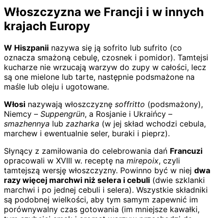
Włoszczyzna we Francji i w innych
krajach Europy
W Hiszpanii
nazywa się ją sofrito lub sufrito (co
oznacza smażoną cebulę, czosnek i pomidor). Tamtejsi
kucharze nie wrzucają warzyw do zupy w całości, lecz
są one mielone lub tarte, następnie podsmażone na
maśle lub oleju i ugotowane.
Włosi
nazywają włoszczyznę
soffritto
(podsmażony),
Niemcy –
Suppengrün
, a Rosjanie i Ukraińcy –
smazhennya
lub
zazharka
(w jej skład wchodzi cebula,
marchew i ewentualnie seler, buraki i pieprz).
Słynący z zamiłowania do celebrowania dań
Francuzi
opracowali w XVIII w. receptę na
mirepoix
, czyli
tamtejszą wersję włoszczyzny. Powinno być w niej
dwa
razy więcej marchwi niż selera i cebuli
(dwie szklanki
marchwi i po jednej cebuli i selera). Wszystkie składniki
są podobnej wielkości, aby tym samym zapewnić im
porównywalny czas gotowania (im mniejsze kawałki,