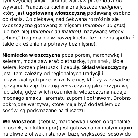
tym szybciej smak i aromat warzyw przechodzi do
wywaru). Francuska kuchnia zna jeszcze
matignon
,
który jest
ugotowaną włoszczyzną
podawaną osobno
do dania. Co ciekawe, nad Sekwaną rozróżnia się
włoszczyznę gotowaną z mięsem (
mirepoix au gras
)
lub bez niej (
mirepoix au maigret)
, nazywaną wtedy
„chudą” (regionalnie w naszej kuchni też można spotkać
takie określenie na potrawy bezmięsne).
Niemiecka włoszczyzna
poza porem, marchewką i
selerem, może zawierać pietruszkę,
tymianek
, liście
selera
,
korzeń pietruszki i cebulę.
Skład włoszczyzny
jest tam zależny od regionalnych tradycji i
indywidualnych przepisów. Niemcy, którzy w zasadzie
jedzą mało zup, traktują włoszczyznę jako przyprawę
lub zioła, gdyż w ich rozumieniu włoszczyzna nadaje
mocnego smaku i aromatu zupom i potrawom. Drobno
pokrojone warzywa, które maja być dodatkiem do
sosów, są podsmażane na tłuszczu.
We Włoszech
(cebula, marchewka i seler, opcjonalnie
czosnek, szalotka i por) jest gotowana na małym ogniu
na oliwie z oliwek i stanowi bazę większości sosów do