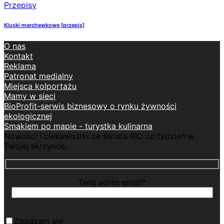
Przepisy
Kluski marchewkowe [przepis]
O nas
Kontakt
Reklama
Patronat medialny
Miejsca kolportażu
Mamy w sieci
BioProfit-serwis biznesowy o rynku żywności
ekologicznej
Smakiem po mapie - turystka kulinarna
Nowości i ciekawostki ze świata BIO co tydzień w
Twojej skrzynce.
Twój adres email*
Zgadzam się