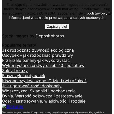
Zapisując się na newsletter, wyrażam zgodę na przetwarzanie
moich danych osobowych w celach marketingu produktów i usług
świadczonych przez EKO MEDIA. Zapoznałem się z
podstawowymi
informacjami w zakresie przetwarzania danych osobowych
.
Stock images by
Depositphotos
Popularne tematy
Jak rozpoznać żywność ekologiczną
Oscypek - jak rozpoznać prawdziwy
Przejrzałe banany-jak wykorzystać
Wykorzystaj czerstwy chleb. 10 sposobów
Sok z brzozy
Bluszczyk kurdybanek
Kiszone czy kwaszone. Gdzie tkwi różnica?
Jak ugotować rosół doskonały
Włoszczyzna. Składniki i pochodzenie
Dynia. Wartość odżywcza i zastosowanie
Ocet - zastosowanie, właściwości i rozdaje
Ten serwis używa cookies. Korzystając z niego wyrażasz zgodę na używanie cookie, zgodnie z