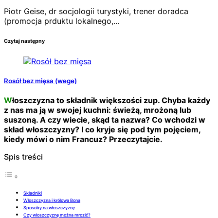
Piotr Geise, dr socjologii turystyki, trener doradca
(promocja prduktu lokalnego,…
Czytaj następny
Rosół bez mięsa (wege)
Włoszczyzna to składnik większości zup. Chyba każdy
z nas ma ją w swojej kuchni: świeżą, mrożoną lub
suszoną. A czy wiecie, skąd ta nazwa? Co wchodzi w
skład włoszczyzny? I co kryje się pod tym pojęciem,
kiedy mówi o nim Francuz? Przeczytajcie.
Spis treści
Składniki
Włoszczyzna i królowa Bona
Sposoby na włoszczyznę
Czy włoszczyznę można mrozić?