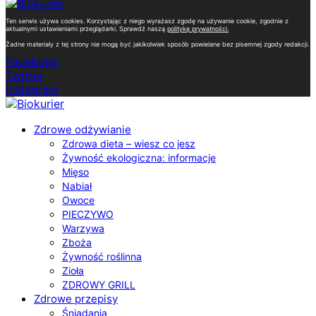
Ten serwis używa cookies. Korzystając z niego wyrażasz zgodę na używanie cookie, zgodnie z
aktualnymi ustawieniami przeglądarki. Sprawdź naszą
politykę prywatności
.
Żadne materiały z tej strony nie mogą być jakikolwiek sposób powielane bez pisemnej zgody redakcji.
Facebook
Twitter
Instagram
Zdrowe odżywianie
Zdrowa dieta – wiesz co jesz
Żywność ekologiczna: informacje
Mięso
Nabiał
Owoce
PIECZYWO
Warzywa
Zboża
Żywność roślinna
Zioła
ZDROWY GRILL
Zdrowe przepisy
Śniadania