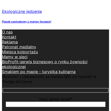
Ekologiczne jedzenie
Placek szpinakowy z mango [przepis]
O nas
Kontakt
Reklama
Patronat medialny
Miejsca kolportażu
Mamy w sieci
BioProfit-serwis biznesowy o rynku żywności
ekologicznej
Smakiem po mapie - turystka kulinarna
Nowości i ciekawostki ze świata BIO co tydzień w
Twojej skrzynce.
Twój adres email*