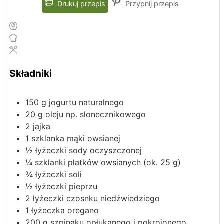
Drukuj przepis
Przypnij przepis
Składniki
150
g
jogurtu naturalnego
20
g
oleju
np. słonecznikowego
2
jajka
1
szklanka
mąki owsianej
½
łyżeczki
sody oczyszczonej
¼
szklanki
płatków owsianych
(ok. 25 g)
¾
łyżeczki
soli
½
łyżeczki
pieprzu
2
łyżeczki
czosnku niedźwiedziego
1
łyżeczka
oregano
200
g
szpinaku
opłukanego i pokrojonego