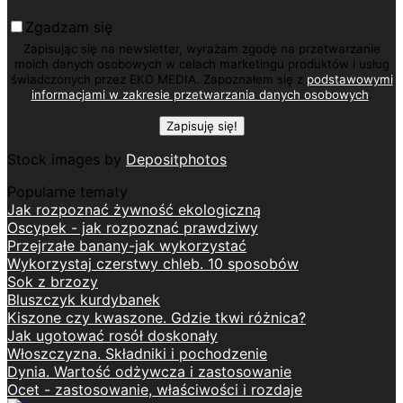
Zgadzam się
Zapisując się na newsletter, wyrażam zgodę na przetwarzanie
moich danych osobowych w celach marketingu produktów i usług
świadczonych przez EKO MEDIA. Zapoznałem się z
podstawowymi
informacjami w zakresie przetwarzania danych osobowych
.
Stock images by
Depositphotos
Popularne tematy
Jak rozpoznać żywność ekologiczną
Oscypek - jak rozpoznać prawdziwy
Przejrzałe banany-jak wykorzystać
Wykorzystaj czerstwy chleb. 10 sposobów
Sok z brzozy
Bluszczyk kurdybanek
Kiszone czy kwaszone. Gdzie tkwi różnica?
Jak ugotować rosół doskonały
Włoszczyzna. Składniki i pochodzenie
Dynia. Wartość odżywcza i zastosowanie
Ocet - zastosowanie, właściwości i rozdaje