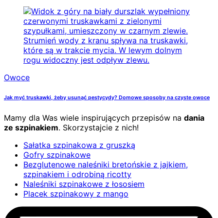
Owoce
Jak myć truskawki, żeby usunąć pestycydy? Domowe sposoby na czyste owoce
Mamy dla Was wiele inspirujących przepisów na
dania
ze szpinakiem
. Skorzystajcie z nich!
Sałatka szpinakowa z gruszką
Gofry szpinakowe
Bezglutenowe naleśniki bretońskie z jajkiem,
szpinakiem i odrobiną ricotty
Naleśniki szpinakowe z łososiem
Placek szpinakowy z mango