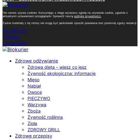
Ten serwis używa cookies. Korzystając z niego wyrażasz zgodę na używanie cookie, zgodnie z
aktualnymi ustawieniami przeglądarki. Sprawdź naszą
politykę prywatności
.
Żadne materiały z tej strony nie mogą być jakikolwiek sposób powielane bez pisemnej zgody redakcji.
Facebook
Twitter
Instagram
Zdrowe odżywianie
Zdrowa dieta – wiesz co jesz
Żywność ekologiczna: informacje
Mięso
Nabiał
Owoce
PIECZYWO
Warzywa
Zboża
Żywność roślinna
Zioła
ZDROWY GRILL
Zdrowe przepisy