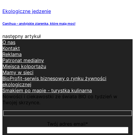
Ekologiczne jedzenie
Canihua – andyjskie ziarenka, które mają moc!
następny artykuł
O nas
Kontakt
Reklama
Patronat medialny
Miejsca kolportażu
Mamy w sieci
BioProfit-serwis biznesowy o rynku żywności
ekologicznej
Smakiem po mapie - turystka kulinarna
Nowości i ciekawostki ze świata BIO co tydzień w
Twojej skrzynce.
Twój adres email*