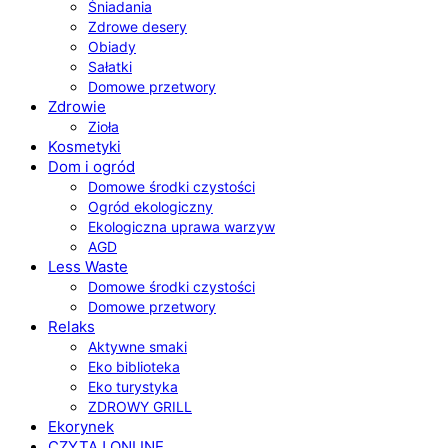
Śniadania
Zdrowe desery
Obiady
Sałatki
Domowe przetwory
Zdrowie
Zioła
Kosmetyki
Dom i ogród
Domowe środki czystości
Ogród ekologiczny
Ekologiczna uprawa warzyw
AGD
Less Waste
Domowe środki czystości
Domowe przetwory
Relaks
Aktywne smaki
Eko biblioteka
Eko turystyka
ZDROWY GRILL
Ekorynek
CZYTAJ ONLINE