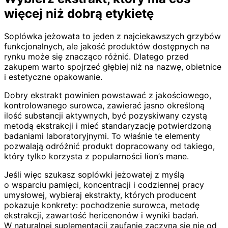
więcej niż dobrą etykietę
Soplówka jeżowata to jeden z najciekawszych grzybów
funkcjonalnych, ale jakość produktów dostępnych na
rynku może się znacząco różnić. Dlatego przed
zakupem warto spojrzeć głębiej niż na nazwę, obietnice
i estetyczne opakowanie.
Dobry ekstrakt powinien powstawać z jakościowego,
kontrolowanego surowca, zawierać jasno określoną
ilość substancji aktywnych, być pozyskiwany czystą
metodą ekstrakcji i mieć standaryzację potwierdzoną
badaniami laboratoryjnymi. To właśnie te elementy
pozwalają odróżnić produkt dopracowany od takiego,
który tylko korzysta z popularności lion’s mane.
Jeśli więc szukasz soplówki jeżowatej z myślą
o wsparciu pamięci, koncentracji i codziennej pracy
umysłowej, wybieraj ekstrakty, których producent
pokazuje konkrety: pochodzenie surowca, metodę
ekstrakcji, zawartość hericenonów i wyniki badań.
W naturalnej suplementacji zaufanie zaczyna się nie od