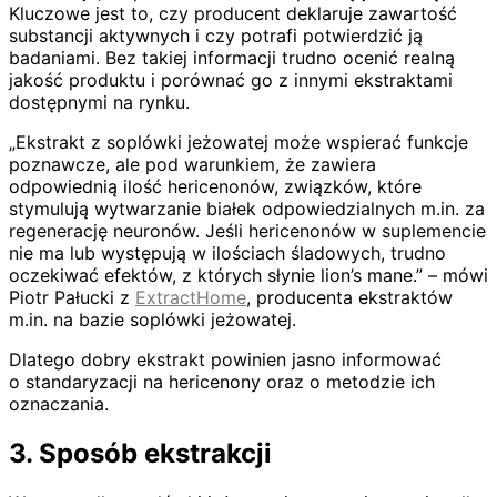
Kluczowe jest to, czy producent deklaruje zawartość
substancji aktywnych i czy potrafi potwierdzić ją
badaniami. Bez takiej informacji trudno ocenić realną
jakość produktu i porównać go z innymi ekstraktami
dostępnymi na rynku.
„Ekstrakt z soplówki jeżowatej może wspierać funkcje
poznawcze, ale pod warunkiem, że zawiera
odpowiednią ilość hericenonów, związków, które
stymulują wytwarzanie białek odpowiedzialnych m.in. za
regenerację neuronów. Jeśli hericenonów w suplemencie
nie ma lub występują w ilościach śladowych, trudno
oczekiwać efektów, z których słynie lion’s mane.” – mówi
Piotr Pałucki z
ExtractHome
, producenta ekstraktów
m.in. na bazie soplówki jeżowatej.
Dlatego dobry ekstrakt powinien jasno informować
o standaryzacji na hericenony oraz o metodzie ich
oznaczania.
3. Sposób ekstrakcji