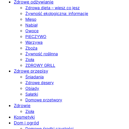
Zdrowe odżywianie
Zdrowa dieta – wiesz co jesz
Żywność ekologiczna: informacje
Mięso
Nabiał
Owoce
PIECZYWO
Warzywa
Zboża
Żywność roślinna
Zioła
ZDROWY GRILL
Zdrowe przepisy
Śniadania
Zdrowe desery
Obiady
Sałatki
Domowe przetwory
Zdrowie
Zioła
Kosmetyki
Dom i ogród
Domowe środki czystości