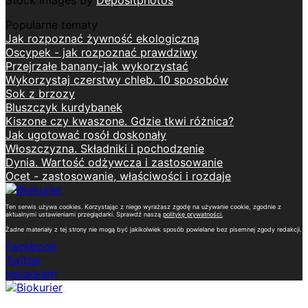
Popularne tematy
Jak rozpoznać żywność ekologiczną
Oscypek - jak rozpoznać prawdziwy
Przejrzałe banany-jak wykorzystać
Wykorzystaj czerstwy chleb. 10 sposobów
Sok z brzozy
Bluszczyk kurdybanek
Kiszone czy kwaszone. Gdzie tkwi różnica?
Jak ugotować rosół doskonały
Włoszczyzna. Składniki i pochodzenie
Dynia. Wartość odżywcza i zastosowanie
Ocet - zastosowanie, właściwości i rozdaje
Ten serwis używa cookies. Korzystając z niego wyrażasz zgodę na używanie cookie, zgodnie z
aktualnymi ustawieniami przeglądarki. Sprawdź naszą
politykę prywatności
.
Żadne materiały z tej strony nie mogą być jakikolwiek sposób powielane bez pisemnej zgody redakcji.
Facebook
Twitter
Instagram