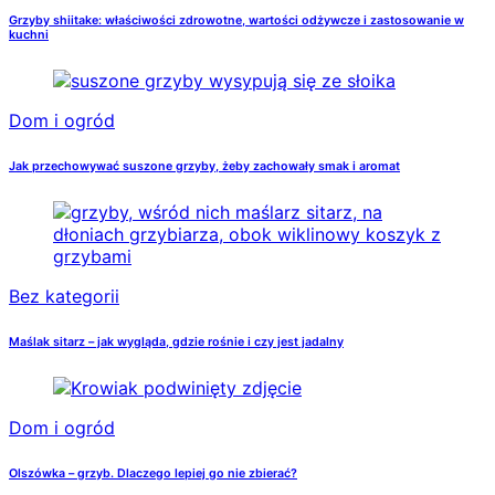
Grzyby shiitake: właściwości zdrowotne, wartości odżywcze i zastosowanie w
kuchni
Dom i ogród
Jak przechowywać suszone grzyby, żeby zachowały smak i aromat
Bez kategorii
Maślak sitarz – jak wygląda, gdzie rośnie i czy jest jadalny
Dom i ogród
Olszówka – grzyb. Dlaczego lepiej go nie zbierać?