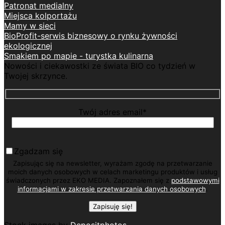
Patronat medialny
Miejsca kolportażu
Mamy w sieci
BioProfit-serwis biznesowy o rynku żywności
ekologicznej
Smakiem po mapie - turystka kulinarna
Nowości i ciekawostki ze świata BIO co tydzień w
Twojej skrzynce.
Twój adres email*
Zgadzam się
Zapisując się na newsletter, wyrażam zgodę na przetwarzanie
moich danych osobowych w celach marketingu produktów i usług
świadczonych przez EKO MEDIA. Zapoznałem się z
podstawowymi
informacjami w zakresie przetwarzania danych osobowych
.
Stock images by
Depositphotos