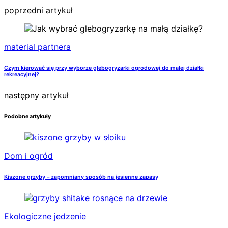
poprzedni artykuł
material partnera
Czym kierować się przy wyborze glebogryzarki ogrodowej do małej działki
rekreacyjnej?
następny artykuł
Podobne artykuły
Dom i ogród
Kiszone grzyby – zapomniany sposób na jesienne zapasy
Ekologiczne jedzenie