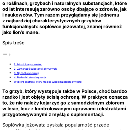
o roślinach, grzybach i naturalnych substancjach, które
od lat interesują zarówno osoby dbające o zdrowie, jak
i naukowców. Tym razem przyglądamy się jednemu
z najbardziej charakterystycznych grzybów
funkcjonalnych: soplówce jeżowatej, znanej również
jako lion’s mane.
Spis treści
1. Jakościowy surowiec
2. Zawartość substancji aktywnych
3. Sposób ekstrakcji
4. Badania i standaryzacja
Wybierz ekstrakt, który ma coś więcej niż dobrą etykietę
To grzyb, który występuje także w Polsce, choć bardzo
rzadko i jest objęty ścisłą ochroną. W praktyce oznacza
to, że nie należy kojarzyć go z samodzielnym zbiorem
w lesie, lecz z kontrolowanymi uprawami i ekstraktami
przygotowywanymi z myślą o suplementacji.
Soplówka jeżowata zyskała popularność przede