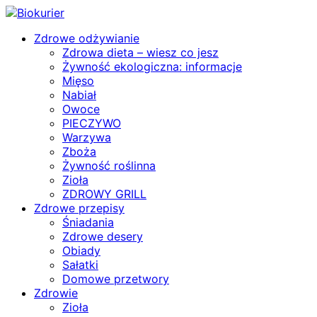
Zdrowe odżywianie
Zdrowa dieta – wiesz co jesz
Żywność ekologiczna: informacje
Mięso
Nabiał
Owoce
PIECZYWO
Warzywa
Zboża
Żywność roślinna
Zioła
ZDROWY GRILL
Zdrowe przepisy
Śniadania
Zdrowe desery
Obiady
Sałatki
Domowe przetwory
Zdrowie
Zioła