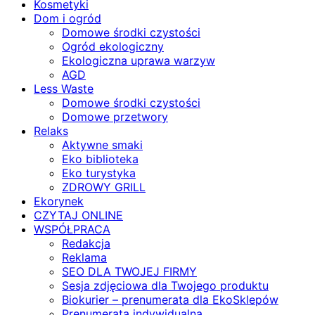
Kosmetyki
Dom i ogród
Domowe środki czystości
Ogród ekologiczny
Ekologiczna uprawa warzyw
AGD
Less Waste
Domowe środki czystości
Domowe przetwory
Relaks
Aktywne smaki
Eko biblioteka
Eko turystyka
ZDROWY GRILL
Ekorynek
CZYTAJ ONLINE
WSPÓŁPRACA
Redakcja
Reklama
SEO DLA TWOJEJ FIRMY
Sesja zdjęciowa dla Twojego produktu
Biokurier – prenumerata dla EkoSklepów
Prenumerata indywidualna