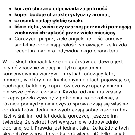
korzeń chrzanu odpowiada za jędrność,
koper buduje charakterystyczny aromat,
czosnek nadaje głębię smaku
liście dębu, wiśni czy czarnej porzeczki pomagają
zachować chrupkość przez wiele miesięcy
Gorczyca, pieprz, ziele angielskie i liść laurowy
subtelnie dopełniają całość, sprawiając, że każda
receptura nabiera indywidualnego charakteru.
W polskich domach kiszenie ogórków od dawna jest
czymś znacznie więcej niż tylko sposobem
konserwowania warzyw. To rytuał kończący lato,
moment, w którym na kuchennych blatach pojawiają się
pachnące baldachy kopru, świeżo wykopany chrzan i
pierwsze główki czosnku. Każda rodzina ma własny
przepis przekazywany z pokolenia na pokolenie, a
różnice pomiędzy nimi często sprowadzają się właśnie
do dodatków. Jedni nie wyobrażają sobie kiszonki bez
liści wiśni, inni od lat dodają gorczycę, jeszcze inni
twierdzą, że sekret tkwi wyłącznie w odpowiednio
dobranej soli. Prawda jest jednak taka, że każdy z tych
składników wnosi do słoika coś więcej niż tylko smak.