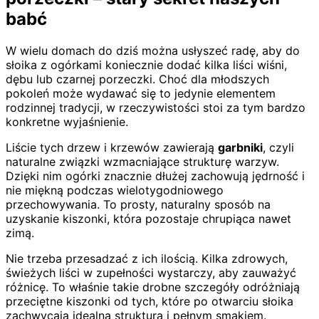
babć
W wielu domach do dziś można usłyszeć radę, aby do
słoika z ogórkami koniecznie dodać kilka liści wiśni,
dębu lub czarnej porzeczki. Choć dla młodszych
pokoleń może wydawać się to jedynie elementem
rodzinnej tradycji, w rzeczywistości stoi za tym bardzo
konkretne wyjaśnienie.
Liście tych drzew i krzewów zawierają
garbniki
, czyli
naturalne związki wzmacniające strukturę warzyw.
Dzięki nim ogórki znacznie dłużej zachowują jędrność i
nie miękną podczas wielotygodniowego
przechowywania. To prosty, naturalny sposób na
uzyskanie kiszonki, która pozostaje chrupiąca nawet
zimą.
Nie trzeba przesadzać z ich ilością. Kilka zdrowych,
świeżych liści w zupełności wystarczy, aby zauważyć
różnicę. To właśnie takie drobne szczegóły odróżniają
przeciętne kiszonki od tych, które po otwarciu słoika
zachwycają idealną strukturą i pełnym smakiem.