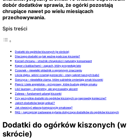
dobór dodatków sprawia, że ogórki pozostają
chrupiące nawet po wielu miesiącach
przechowywania.
Spis treści
Dodatki do ogórków kiszonych (w skrócie)
Dlaczego dodatki są tak ważne podczas kiszenia?
Korzeń chrzanu – strażnik chrupkości i naturalny konserwant
Koper z baldachami – zapach, który przywołuje lato
Czosnek – niewielki składnik o ogromnym znaczeniu
Liście dębu, wiśni i czarnej porzeczki – stary sekret naszych babć
Gorczyca – niewielkie ziarna, które subtelnie zmieniają smak kiszonki
Pieprz i ziele angielskie – przyprawy, które budują głębię smaku
Liść laurowy – dyskretny, ale wyczuwalny akcent
Zalewa – fundament udanej kiszonki
Czy wszystkie dodatki do ogórków kiszonych są naprawdę konieczne?
Jakich dodatków lepiej unikać?
Jak stworzyć własną kompozycję smakową?
FAQ – najczęściej zadawane pytania dotyczące dodatków do ogórków kiszonych
Dodatki do ogórków kiszonych (w
skrócie)